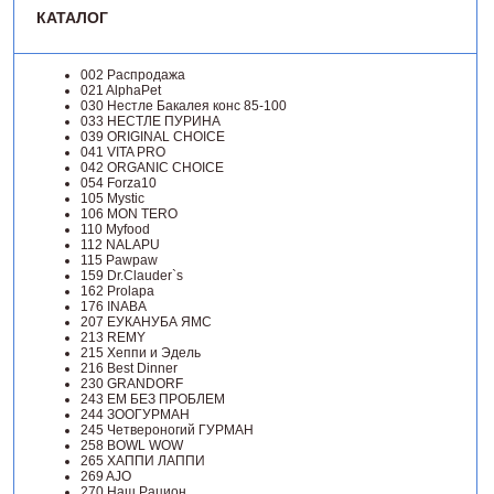
КАТАЛОГ
002 Распродажа
021 AlphaPet
030 Нестле Бакалея конc 85-100
033 НЕСТЛЕ ПУРИНА
039 ORIGINAL CHOICE
041 VITA PRO
042 ORGANIC CHOICE
054 Forza10
105 Mystic
106 MON TERO
110 Myfood
112 NALAPU
115 Pawpaw
159 Dr.Clauder`s
162 Prolapa
176 INABA
207 ЕУКАНУБА ЯМС
213 REMY
215 Хеппи и Эдель
216 Best Dinner
230 GRANDORF
243 ЕМ БЕЗ ПРОБЛЕМ
244 ЗООГУРМАН
245 Четвероногий ГУРМАН
258 BOWL WOW
265 ХАППИ ЛАППИ
269 AJO
270 Наш Рацион