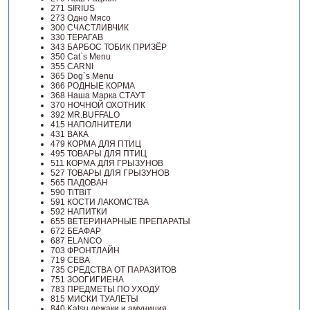
271 SIRIUS
273 Одно Мясо
300 СЧАСТЛИВЧИК
330 ТЕРАГАВ
343 БАРБОС ТОБИК ПРИЗЁР
350 Cat`s Menu
355 CARNI
365 Dog`s Menu
366 РОДНЫЕ КОРМА
368 Наша Марка СТАУТ
370 НОЧНОЙ ОХОТНИК
392 MR.BUFFALO
415 НАПОЛНИТЕЛИ
431 ВАКА
479 КОРМА ДЛЯ ПТИЦ
495 ТОВАРЫ ДЛЯ ПТИЦ
511 КОРМА ДЛЯ ГРЫЗУНОВ
527 ТОВАРЫ ДЛЯ ГРЫЗУНОВ
565 ПАДОВАН
590 TiTBiT
591 КОСТИ ЛАКОМСТВА
592 НАПИТКИ
655 ВЕТЕРИНАРНЫЕ ПРЕПАРАТЫ
672 БЕАФАР
687 ELANCO
703 ФРОНТЛАЙН
719 СЕВА
735 СРЕДСТВА ОТ ПАРАЗИТОВ
751 ЗООГИГИЕНА
783 ПРЕДМЕТЫ ПО УХОДУ
815 МИСКИ ТУАЛЕТЫ
840 Katsu лежаки и амуниция