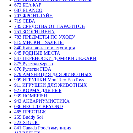
672 БЕАФАР
687 ELANCO
703 ФРОНТЛАЙН
719 СЕВА
735 СРЕДСТВА ОТ ПАРАЗИТОВ
751 ЗООГИГИЕНА
783 ПРЕДМЕТЫ ПО УХОДУ
815 МИСКИ ТУАЛЕТЫ
840 Katsu лежаки и амуниция
845 РОДНЫЕ МЕСТА
847 ПЕРЕНОСКИ ДОМИКИ ЛЕЖАКИ
875 Рулетки Фрего
876 Рулетки FIDA
879 АМУНИЦИЯ ДЛЯ ЖИВОТНЫХ
909 ИГРУШКИ Mon Tero EcoToys
911 ИГРУШКИ ДЛЯ ЖИВОТНЫХ
927 КОРМА ДЛЯ РЫБ
939 HOMEFISH
943 АКВАРИУМИСТИКА
036 НЕСТЛЕ BEYOND
465 ПРЕСТИЖ
255 Buddy Sol
223 ХИЛЛC
841 Canada Poоch амуниция