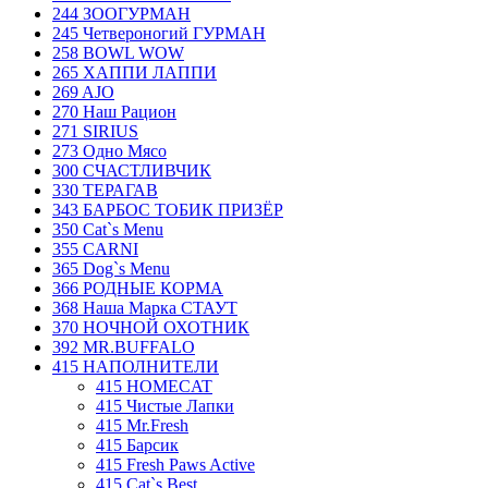
244 ЗООГУРМАН
245 Четвероногий ГУРМАН
258 BOWL WOW
265 ХАППИ ЛАППИ
269 AJO
270 Наш Рацион
271 SIRIUS
273 Одно Мясо
300 СЧАСТЛИВЧИК
330 ТЕРАГАВ
343 БАРБОС ТОБИК ПРИЗЁР
350 Cat`s Menu
355 CARNI
365 Dog`s Menu
366 РОДНЫЕ КОРМА
368 Наша Марка СТАУТ
370 НОЧНОЙ ОХОТНИК
392 MR.BUFFALO
415 НАПОЛНИТЕЛИ
415 HOMECAT
415 Чистые Лапки
415 Mr.Fresh
415 Барсик
415 Fresh Paws Active
415 Cat`s Best