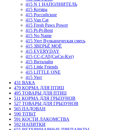
415 N 1 НАПОЛНИТЕЛЬ
415 Котяра
415 Pоссийские
415 Van Cat
415 Fresh Paws Power
415 Рi-Pi-Bent
415 No Name
415 Уют Вулканическая смесь
415 ЗВЕРЬЁ МОЁ
415 EVERYDAY
415 CC-CAT(СиСи-Кэт)
415 Виталайн
415 Little Friends
415 LITTLE ONE
415 Уют
431 ВАКА
479 КОРМА ДЛЯ ПТИЦ
495 ТОВАРЫ ДЛЯ ПТИЦ
511 КОРМА ДЛЯ ГРЫЗУНОВ
527 ТОВАРЫ ДЛЯ ГРЫЗУНОВ
565 ПАДОВАН
590 TiTBiT
591 КОСТИ ЛАКОМСТВА
592 НАПИТКИ
655 ВЕТЕРИНАРНЫЕ ПРЕПАРАТЫ