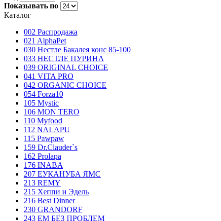
Показывать по
Каталог
002 Распродажа
021 AlphaPet
030 Нестле Бакалея конc 85-100
033 НЕСТЛЕ ПУРИНА
039 ORIGINAL CHOICE
041 VITA PRO
042 ORGANIC CHOICE
054 Forza10
105 Mystic
106 MON TERO
110 Myfood
112 NALAPU
115 Pawpaw
159 Dr.Clauder`s
162 Prolapa
176 INABA
207 ЕУКАНУБА ЯМС
213 REMY
215 Хеппи и Эдель
216 Best Dinner
230 GRANDORF
243 ЕМ БЕЗ ПРОБЛЕМ