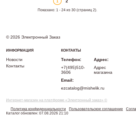
1
2
Показано: 1 - 24 из 30 (страниц 2).
© 2026 Электронный Заказ
ИНФОРМАЦИЯ
КОНТАКТЫ
Новости
Телефон:
Адрес:
Контакты
+7(495)510-
Адрес
3606
магазина
Email:
ezcatalog@mishelik.ru
Интернет-магазин на платформе «Электронный заказ» ©
Политика конфиденциальности
Пользовательское соглашение
Согла
Каталог обновлен: 07.08.2026 21:10