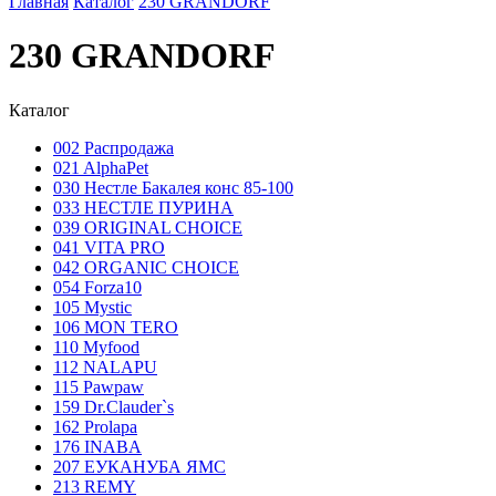
Главная
Каталог
230 GRANDORF
230 GRANDORF
Каталог
002 Распродажа
021 AlphaPet
030 Нестле Бакалея конc 85-100
033 НЕСТЛЕ ПУРИНА
039 ORIGINAL CHOICE
041 VITA PRO
042 ORGANIC CHOICE
054 Forza10
105 Mystic
106 MON TERO
110 Myfood
112 NALAPU
115 Pawpaw
159 Dr.Clauder`s
162 Prolapa
176 INABA
207 ЕУКАНУБА ЯМС
213 REMY