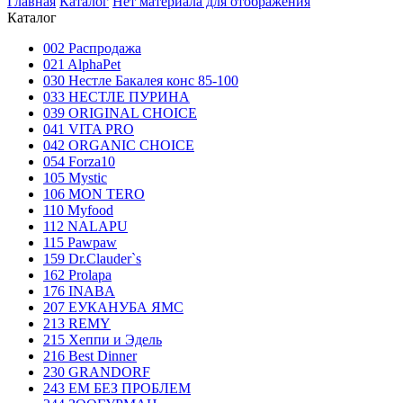
Главная
Каталог
Нет материала для отображения
Каталог
002 Распродажа
021 AlphaPet
030 Нестле Бакалея конc 85-100
033 НЕСТЛЕ ПУРИНА
039 ORIGINAL CHOICE
041 VITA PRO
042 ORGANIC CHOICE
054 Forza10
105 Mystic
106 MON TERO
110 Myfood
112 NALAPU
115 Pawpaw
159 Dr.Clauder`s
162 Prolapa
176 INABA
207 ЕУКАНУБА ЯМС
213 REMY
215 Хеппи и Эдель
216 Best Dinner
230 GRANDORF
243 ЕМ БЕЗ ПРОБЛЕМ