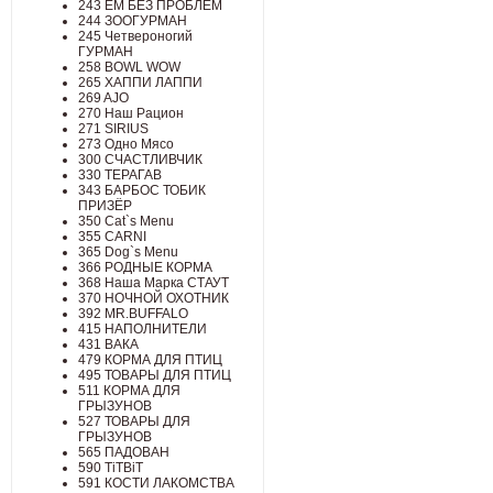
243 ЕМ БЕЗ ПРОБЛЕМ
244 ЗООГУРМАН
245 Четвероногий
ГУРМАН
258 BOWL WOW
265 ХАППИ ЛАППИ
269 AJO
270 Наш Рацион
271 SIRIUS
273 Одно Мясо
300 СЧАСТЛИВЧИК
330 ТЕРАГАВ
343 БАРБОС ТОБИК
ПРИЗЁР
350 Cat`s Menu
355 CARNI
365 Dog`s Menu
366 РОДНЫЕ КОРМА
368 Наша Марка СТАУТ
370 НОЧНОЙ ОХОТНИК
392 MR.BUFFALO
415 НАПОЛНИТЕЛИ
431 ВАКА
479 КОРМА ДЛЯ ПТИЦ
495 ТОВАРЫ ДЛЯ ПТИЦ
511 КОРМА ДЛЯ
ГРЫЗУНОВ
527 ТОВАРЫ ДЛЯ
ГРЫЗУНОВ
565 ПАДОВАН
590 TiTBiT
591 КОСТИ ЛАКОМСТВА