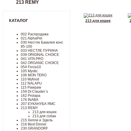
213 REMY
КАТАЛОГ
213 для кошек
002 Распродажа
021 AlphaPet
030 Нестле Бакалея конc
85-100
033 НЕСТЛЕ ПУРИНА
039 ORIGINAL CHOICE
041 VITA PRO
042 ORGANIC CHOICE
054 Forza10
105 Mystic
106 MON TERO
110 Myfood
112 NALAPU
115 Pawpaw
159 Dr.Clauder`s
162 Prolapa
176 INABA
207 ЕУКАНУБА ЯМС
213 REMY
213 для кошек
213 для собак
215 Хеппи и Эдель
216 Best Dinner
230 GRANDORF