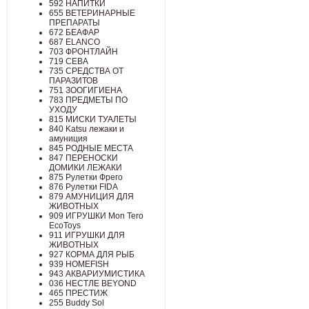
592 НАПИТКИ
655 ВЕТЕРИНАРНЫЕ
ПРЕПАРАТЫ
672 БЕАФАР
687 ELANCO
703 ФРОНТЛАЙН
719 СЕВА
735 СРЕДСТВА ОТ
ПАРАЗИТОВ
751 ЗООГИГИЕНА
783 ПРЕДМЕТЫ ПО
УХОДУ
815 МИСКИ ТУАЛЕТЫ
840 Katsu лежаки и
амуниция
845 РОДНЫЕ МЕСТА
847 ПЕРЕНОСКИ
ДОМИКИ ЛЕЖАКИ
875 Рулетки Фрего
876 Рулетки FIDA
879 АМУНИЦИЯ ДЛЯ
ЖИВОТНЫХ
909 ИГРУШКИ Mon Tero
EcoToys
911 ИГРУШКИ ДЛЯ
ЖИВОТНЫХ
927 КОРМА ДЛЯ РЫБ
939 HOMEFISH
943 АКВАРИУМИСТИКА
036 НЕСТЛЕ BEYOND
465 ПРЕСТИЖ
255 Buddy Sol