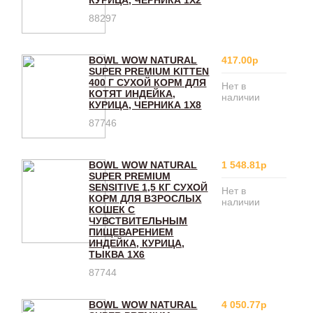
КУРИЦА, ЧЕРНИКА 1Х2
88297
BOWL WOW NATURAL
417.00р
SUPER PREMIUM KITTEN
400 Г СУХОЙ КОРМ ДЛЯ
Нет в
КОТЯТ ИНДЕЙКА,
наличии
КУРИЦА, ЧЕРНИКА 1Х8
87746
BOWL WOW NATURAL
1 548.81р
SUPER PREMIUM
SENSITIVE 1,5 КГ СУХОЙ
Нет в
КОРМ ДЛЯ ВЗРОСЛЫХ
наличии
КОШЕК С
ЧУВСТВИТЕЛЬНЫМ
ПИЩЕВАРЕНИЕМ
ИНДЕЙКА, КУРИЦА,
ТЫКВА 1Х6
87744
BOWL WOW NATURAL
4 050.77р