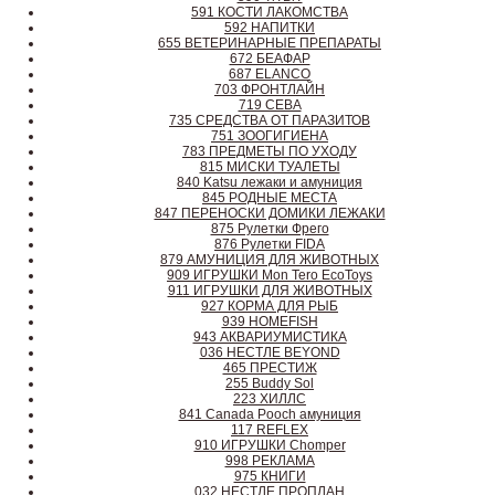
591 КОСТИ ЛАКОМСТВА
592 НАПИТКИ
655 ВЕТЕРИНАРНЫЕ ПРЕПАРАТЫ
672 БЕАФАР
687 ELANCO
703 ФРОНТЛАЙН
719 СЕВА
735 СРЕДСТВА ОТ ПАРАЗИТОВ
751 ЗООГИГИЕНА
783 ПРЕДМЕТЫ ПО УХОДУ
815 МИСКИ ТУАЛЕТЫ
840 Katsu лежаки и амуниция
845 РОДНЫЕ МЕСТА
847 ПЕРЕНОСКИ ДОМИКИ ЛЕЖАКИ
875 Рулетки Фрего
876 Рулетки FIDA
879 АМУНИЦИЯ ДЛЯ ЖИВОТНЫХ
909 ИГРУШКИ Mon Tero EcoToys
911 ИГРУШКИ ДЛЯ ЖИВОТНЫХ
927 КОРМА ДЛЯ РЫБ
939 HOMEFISH
943 АКВАРИУМИСТИКА
036 НЕСТЛЕ BEYOND
465 ПРЕСТИЖ
255 Buddy Sol
223 ХИЛЛC
841 Canada Poоch амуниция
117 REFLEX
910 ИГРУШКИ Chomper
998 РЕКЛАМА
975 КНИГИ
032 НЕСТЛЕ ПРОПЛАН