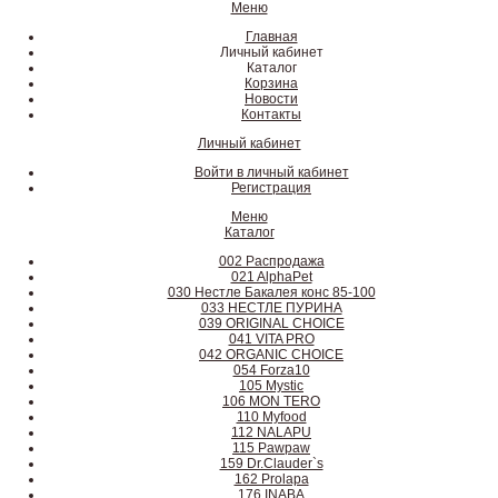
Меню
Главная
Личный кабинет
Каталог
Корзина
Новости
Контакты
Личный кабинет
Войти в личный кабинет
Регистрация
Меню
Каталог
002 Распродажа
021 AlphaPet
030 Нестле Бакалея конc 85-100
033 НЕСТЛЕ ПУРИНА
039 ORIGINAL CHOICE
041 VITA PRO
042 ORGANIC CHOICE
054 Forza10
105 Mystic
106 MON TERO
110 Myfood
112 NALAPU
115 Pawpaw
159 Dr.Clauder`s
162 Prolapa
176 INABA