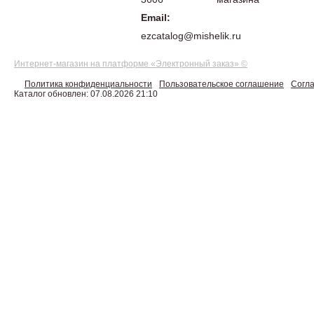
Email:
ezcatalog@mishelik.ru
Интернет-магазин на платформе «Электронный заказ» ©
Политика конфиденциальности
Пользовательское соглашение
Согла
Каталог обновлен: 07.08.2026 21:10