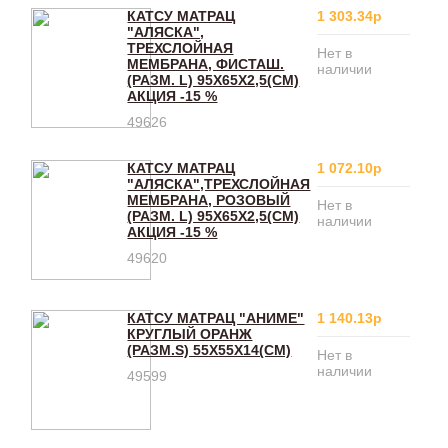
КАТСУ МАТРАЦ
1 303.34р
"АЛЯСКА",
ТРЕХСЛОЙНАЯ
Нет в
МЕМБРАНА, ФИСТАШ.
наличии
(РАЗМ. L) 95Х65Х2,5(CM)
АКЦИЯ -15 %
49626
КАТСУ МАТРАЦ
1 072.10р
"АЛЯСКА",ТРЕХСЛОЙНАЯ
МЕМБРАНА, РОЗОВЫЙ
Нет в
(РАЗМ. L) 95Х65Х2,5(CM)
наличии
АКЦИЯ -15 %
49620
КАТСУ МАТРАЦ "АНИМЕ"
1 140.13р
КРУГЛЫЙ ОРАНЖ
(РАЗМ.S) 55Х55Х14(CM)
Нет в
наличии
49599