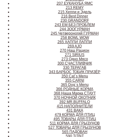
207 ЕУКАНУБА ЯМС
213 REMY
215 Хеппи и Эдель
216 Best Dinner
230 GRANDORF
243 ЕМ БЕЗ ПРОБЛЕМ
244 ЗООГУРМАН
245 Четвероногий ГУРМАН
258 BOWL WOW
265 ХАППИ ЛАППИ
269 AJO
270 Наш Рацион
271 SIRIUS
273 Одно Мясо
300 СЧАСТЛИВЧИК
330 ТЕРАГАВ
343 БАРБОС ТОБИК ПРИЗЁР
350 Cat`s Menu
355 CARNI
365 Dog`s Menu
366 РОДНЫЕ КОРМА
368 Наша Марка СТАУТ
370 НОЧНОЙ ОХОТНИК
392 MR.BUFFALO
415 НАПОЛНИТЕЛИ
431 ВАКА
479 КОРМА ДЛЯ ПТИЦ
495 ТОВАРЫ ДЛЯ ПТИЦ
511 КОРМА ДЛЯ ГРЫЗУНОВ
527 ТОВАРЫ ДЛЯ ГРЫЗУНОВ
565 ПАДОВАН
590 TiTBiT