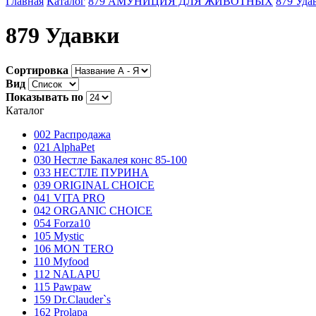
Главная
Каталог
879 АМУНИЦИЯ ДЛЯ ЖИВОТНЫХ
879 Уда
879 Удавки
Сортировка
Вид
Показывать по
Каталог
002 Распродажа
021 AlphaPet
030 Нестле Бакалея конc 85-100
033 НЕСТЛЕ ПУРИНА
039 ORIGINAL CHOICE
041 VITA PRO
042 ORGANIC CHOICE
054 Forza10
105 Mystic
106 MON TERO
110 Myfood
112 NALAPU
115 Pawpaw
159 Dr.Clauder`s
162 Prolapa