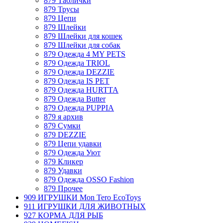
879 Таблички
879 Трусы
879 Цепи
879 Шлейки
879 Шлейки для кошек
879 Шлейки для собак
879 Одежда 4 MY PETS
879 Одежда TRIOL
879 Одежда DEZZIE
879 Одежда IS PET
879 Одежда HURTTA
879 Одежда Butter
879 Одежда PUPPIA
879 я архив
879 Сумки
879 DEZZIE
879 Цепи удавки
879 Одежда Уют
879 Кликер
879 Удавки
879 Одежда OSSO Fashion
879 Прочее
909 ИГРУШКИ Mon Tero EcoToys
911 ИГРУШКИ ДЛЯ ЖИВОТНЫХ
927 КОРМА ДЛЯ РЫБ