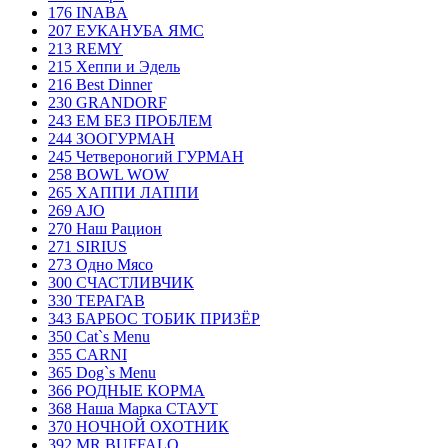
176 INABA
207 ЕУКАНУБА ЯМС
213 REMY
215 Хеппи и Эдель
216 Best Dinner
230 GRANDORF
243 ЕМ БЕЗ ПРОБЛЕМ
244 ЗООГУРМАН
245 Четвероногий ГУРМАН
258 BOWL WOW
265 ХАППИ ЛАППИ
269 AJO
270 Наш Рацион
271 SIRIUS
273 Одно Мясо
300 СЧАСТЛИВЧИК
330 ТЕРАГАВ
343 БАРБОС ТОБИК ПРИЗЁР
350 Cat`s Menu
355 CARNI
365 Dog`s Menu
366 РОДНЫЕ КОРМА
368 Наша Марка СТАУТ
370 НОЧНОЙ ОХОТНИК
392 MR.BUFFALO